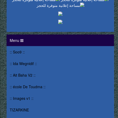
Menu
:: Soo9 ::
:: Ida Wegnidif ::
:: Ait Baha V2 ::
:: école De Toudma ::
:: Images v1 ::
TIZARKINE